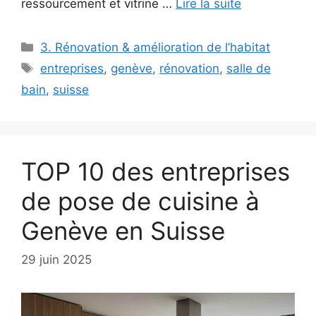
ressourcement et vitrine …
Lire la suite
Catégories
3. Rénovation & amélioration de l’habitat
Étiquettes
entreprises
,
genève
,
rénovation
,
salle de
bain
,
suisse
TOP 10 des entreprises
de pose de cuisine à
Genève en Suisse
29 juin 2025