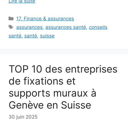
Lire la suite
Catégories
17. Finance & assurances
Étiquettes
assurances
,
assurances santé
,
conseils
santé
,
santé
,
suisse
TOP 10 des entreprises
de fixations et
supports muraux à
Genève en Suisse
30 juin 2025