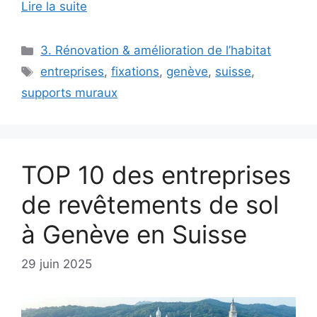
Lire la suite
Catégories
3. Rénovation & amélioration de l’habitat
Étiquettes
entreprises
,
fixations
,
genève
,
suisse
,
supports muraux
TOP 10 des entreprises
de revêtements de sol
à Genève en Suisse
29 juin 2025