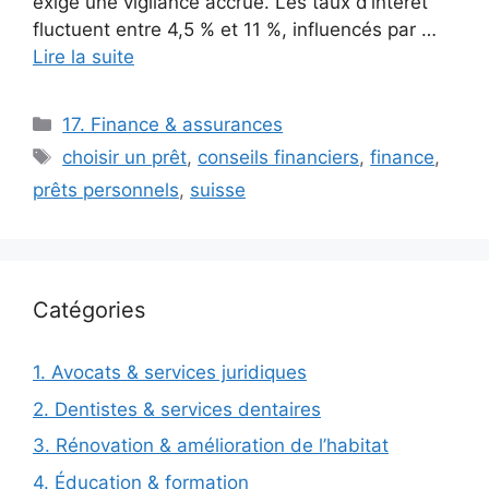
exige une vigilance accrue. Les taux d’intérêt
fluctuent entre 4,5 % et 11 %, influencés par …
Lire la suite
Catégories
17. Finance & assurances
Étiquettes
choisir un prêt
,
conseils financiers
,
finance
,
prêts personnels
,
suisse
Catégories
1. Avocats & services juridiques
2. Dentistes & services dentaires
3. Rénovation & amélioration de l’habitat
4. Éducation & formation