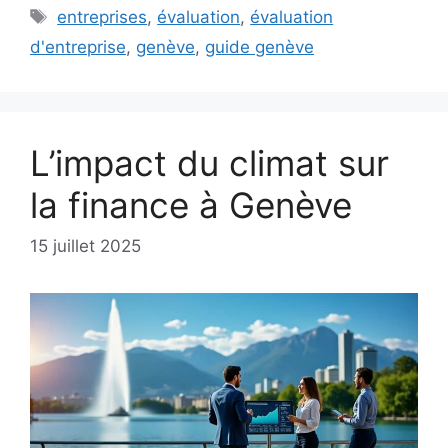
Étiquettes
entreprises
,
évaluation
,
évaluation
d'entreprise
,
genève
,
guide genève
L’impact du climat sur
la finance à Genève
15 juillet 2025