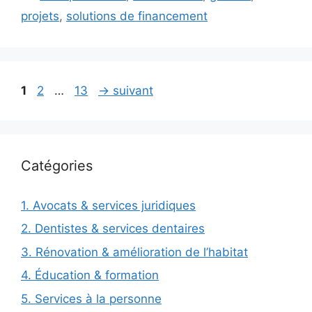
projets
,
solutions de financement
Page
Page
Page
1
2
…
13
→
suivant
Catégories
1. Avocats & services juridiques
2. Dentistes & services dentaires
3. Rénovation & amélioration de l’habitat
4. Éducation & formation
5. Services à la personne