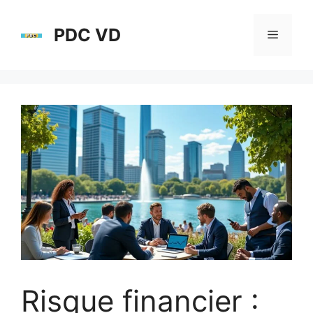
Aller
au
PDC VD
Menu
contenu
Risque financier :