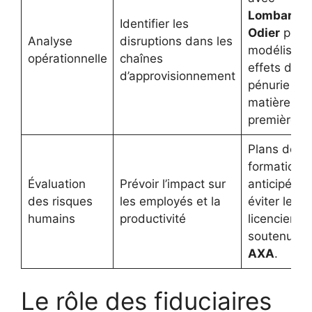
Lombard
Identifier les
Odier
pour
Analyse
disruptions dans les
modéliser l
opérationnelle
chaînes
effets d’un
d’approvisionnement
pénurie de
matières
premières.
Plans de
formation
Évaluation
Prévoir l’impact sur
anticipés p
des risques
les employés et la
éviter les
humains
productivité
licenciemen
soutenus p
AXA
.
Le rôle des fiduciaires