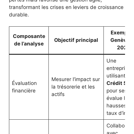
transformant les crises en leviers de croissance
durable.
Exemple 
Composante
Objectif principal
Genève e
de l’analyse
2025
Une
entreprise
utilisant
Mesurer l’impact sur
Évaluation
Crédit Sui
la trésorerie et les
financière
pour ses pr
actifs
évalue les
hausses d
taux d’intér
Collaborati
avec