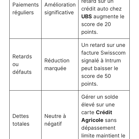
retard sur un
Paiements
Amélioration
crédit auto chez
réguliers
significative
UBS
augmente le
score de 20
points.
Un retard sur une
facture Swisscom
Retards
Réduction
signalé à Intrum
ou
marquée
peut baisser le
défauts
score de 50
points.
Gérer un solde
élevé sur une
carte
Crédit
Dettes
Neutre à
Agricole
sans
totales
négatif
dépassement
limite maintient le