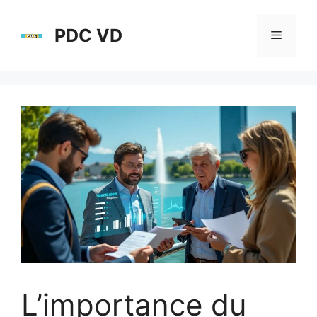
Aller
au
PDC VD
Menu
contenu
L’importance du