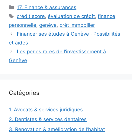
Catégories
17. Finance & assurances
Étiquettes
crédit score
,
évaluation de crédit
,
finance
personnelle
,
genève
,
prêt immobilier
Financer ses études à Genève : Possibilités
et aides
Les perles rares de l’investissement à
Genève
Catégories
1. Avocats & services juridiques
2. Dentistes & services dentaires
3. Rénovation & amélioration de l’habitat