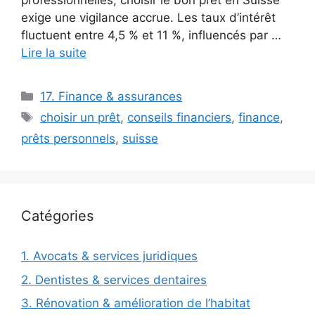
professionnelles, choisir le bon prêt en Suisse
exige une vigilance accrue. Les taux d’intérêt
fluctuent entre 4,5 % et 11 %, influencés par …
Lire la suite
Catégories
17. Finance & assurances
Étiquettes
choisir un prêt
,
conseils financiers
,
finance
,
prêts personnels
,
suisse
Catégories
1. Avocats & services juridiques
2. Dentistes & services dentaires
3. Rénovation & amélioration de l’habitat