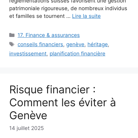
réglementations suisses favorisent une gestion
patrimoniale rigoureuse, de nombreux individus
et familles se tournent …
Lire la suite
Catégories
17. Finance & assurances
Étiquettes
conseils financiers
,
genève
,
héritage
,
investissement
,
planification financière
Risque financier :
Comment les éviter à
Genève
14 juillet 2025