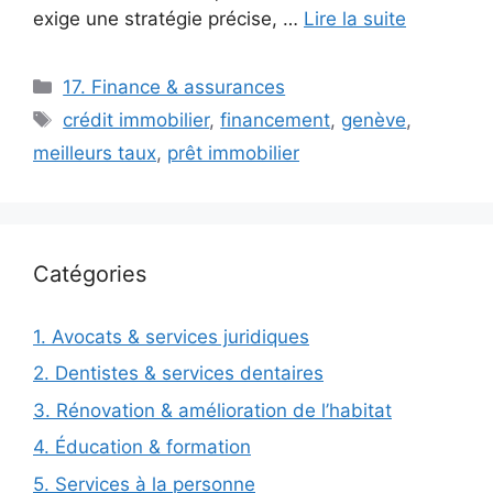
exige une stratégie précise, …
Lire la suite
Catégories
17. Finance & assurances
Étiquettes
crédit immobilier
,
financement
,
genève
,
meilleurs taux
,
prêt immobilier
Catégories
1. Avocats & services juridiques
2. Dentistes & services dentaires
3. Rénovation & amélioration de l’habitat
4. Éducation & formation
5. Services à la personne