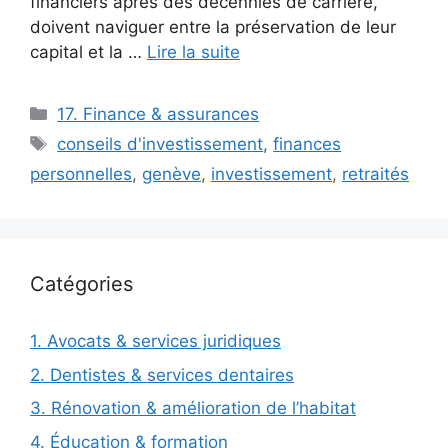
financiers après des décennies de carrière,
doivent naviguer entre la préservation de leur
capital et la …
Lire la suite
Catégories
17. Finance & assurances
Étiquettes
conseils d'investissement
,
finances
personnelles
,
genève
,
investissement
,
retraités
Catégories
1. Avocats & services juridiques
2. Dentistes & services dentaires
3. Rénovation & amélioration de l’habitat
4. Éducation & formation