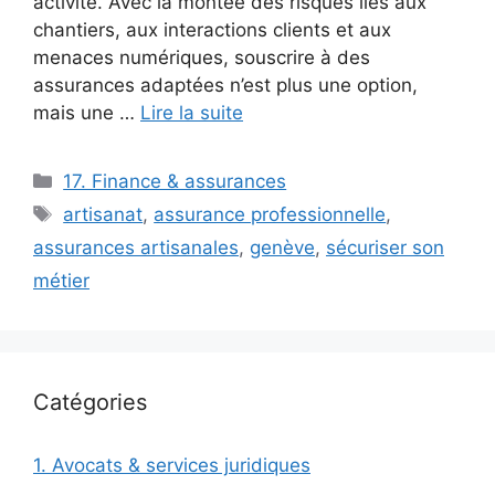
activité. Avec la montée des risques liés aux
chantiers, aux interactions clients et aux
menaces numériques, souscrire à des
assurances adaptées n’est plus une option,
mais une …
Lire la suite
Catégories
17. Finance & assurances
Étiquettes
artisanat
,
assurance professionnelle
,
assurances artisanales
,
genève
,
sécuriser son
métier
Catégories
1. Avocats & services juridiques